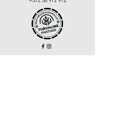
+372 56 972 972
RAIDCON OÜ
Reg. nr:
14198388
KMKR: EE101949947
Martin@raidcon.ee
+372 56 972 972