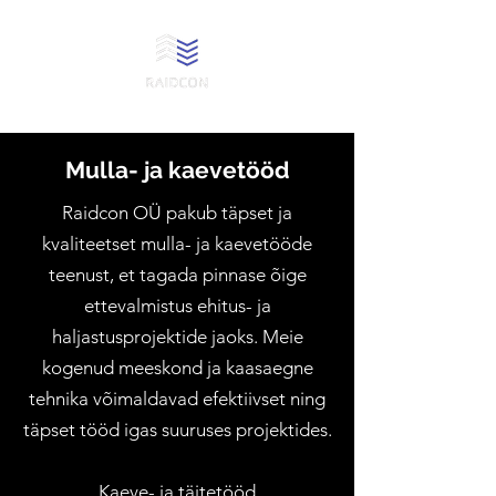
Mulla- ja kaevetööd
Raidcon OÜ pakub täpset ja
kvaliteetset mulla- ja kaevetööde
teenust, et tagada pinnase õige
ettevalmistus ehitus- ja
haljastusprojektide jaoks. Meie
kogenud meeskond ja kaasaegne
tehnika võimaldavad efektiivset ning
täpset tööd igas suuruses projektides.
Kaeve- ja täitetööd