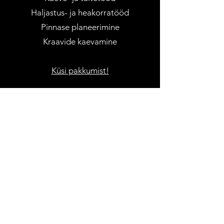
Haljastus- ja heakorratööd
Pinnase planeerimine
Kraavide kaevamine
Küsi pakkumist!
RAIDCON OÜ
Reg. nr:
14198388
KMKR: EE101949947
Martin@raidcon.ee
+372 56 972 972